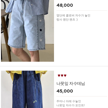
48,000
옆단에 클로버 자수가 놓인
링사 원단 팬츠 :)
나뭇잎 자수데님
45,000
주머니 아래 수놓인
나뭇잎 자수가 포인트!