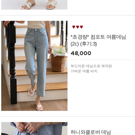
*초경량* 컴포트 여름데님
(2c) (후기:3)
48,000
부드러운 데님으로 제작된
가벼운 여름 바지
허니와클로버 데님