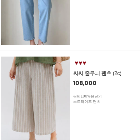
씨씨 줄무늬 팬츠 (2c)
108,000
린넨100%원단의
스트라이프 팬츠