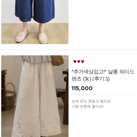
*추가색상입고!* 살롱 와이드
팬츠 (3c) (후기:1)
115,000
눈에 띄는 핫핑크 컬러로
기분 전환에 좋아요!