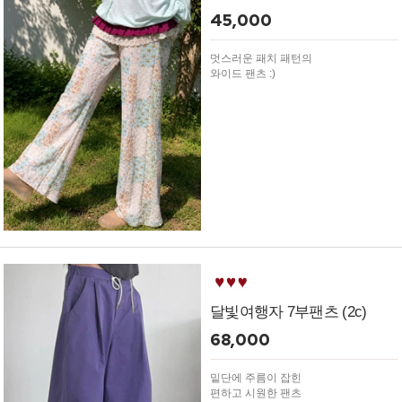
45,000
멋스러운 패치 패턴의
와이드 팬츠 :)
달빛여행자 7부팬츠 (2c)
68,000
밑단에 주름이 잡힌
편하고 시원한 팬츠