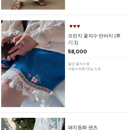
프린지 꽃자수 반바지 (후
기:1)
58,000
밑단 꽃자수로
사랑스러운 데님 쇼츠
패치동화 팬츠