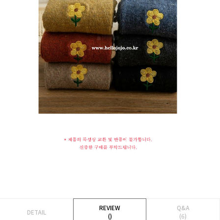
REVIEW
Q&A
DETAIL
()
(6)