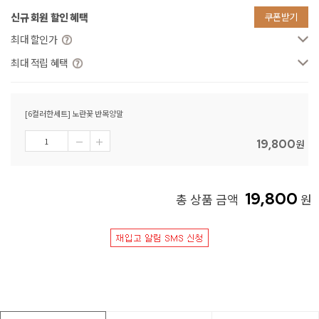
신규 회원 할인 혜택
쿠폰받기
최대 할인가
최대 적립 혜택
[6컬러한세트] 노란꽃 반목양말
19,800
원
19,800
총 상품 금액
원