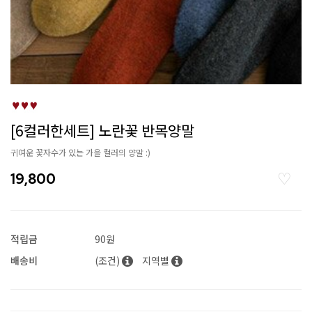
[6컬러한세트] 노란꽃 반목양말
귀여운 꽃자수가 있는 가을 컬러의 양말 :)
19,800
적립금
90원
배송비
(조건)
지역별