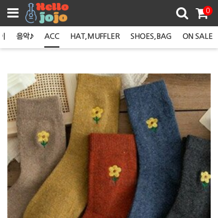
쿠폰존
0
이
음악♪
ACC
HAT,MUFFLER
SHOES,BAG
ON SALE