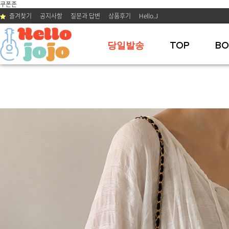
쿠폰존
즐겨찾기
공지사항
질문과 답변
상품후기
Hello.J
당일발송
TOP
BO