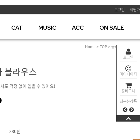
로그인
회원가
CAT
MUSIC
ACC
ON SALE
Home
>
TOP
>
블라우스
> 코넬리
로그인
 블라우스
마이페이지
서도 걱정 없이 입을 수 있어요!
장바구니
0
최근본상품
280원