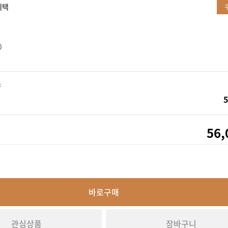
혜택
스
5
56,
바로구매
관심상품
장바구니