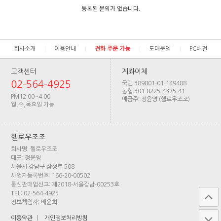
등록된 문의가 없습니다.
회사소개
이용안내
전화 주문 가능
도매문의
PC버전
고객센터
계좌이체
02-564-4925
국민 389801-01-149488
농협 301-0225-4375-41
PM12:00~4:00
예금주: 정윤영 (헬로우조조)
월,수,목요일 가능
헬로우조조
회사명: 헬로우조조
대표: 정윤영
서울시 강남구 삼성로 508
사업자등록번호: 166-20-00502
통신판매업신고: 제2018-서울강남-00253호
TEL: 02-564-4925
정보책임자: 배윤희
이용약관
|
개인정보처리방침