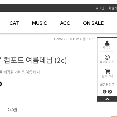
로그인
회원가
CAT
MUSIC
ACC
ON SALE
Home
>
BOTTOM
>
팬츠
> *초경량* 컴포트 여
로그인
 컴포트 여름데님 (2c)
마이페이지
로 제작된 가벼운 여름 바지
장바구니
0
최근본상품
240원