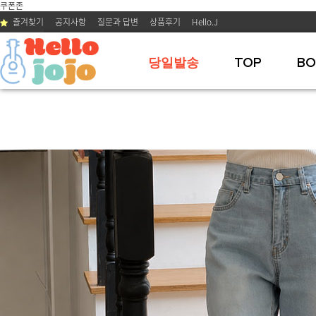
쿠폰존
즐겨찾기
공지사항
질문과 답변
상품후기
Hello.J
당일발송
TOP
BO