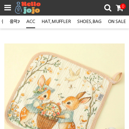
쿠폰존
0
이
음악♪
ACC
HAT,MUFFLER
SHOES,BAG
ON SALE