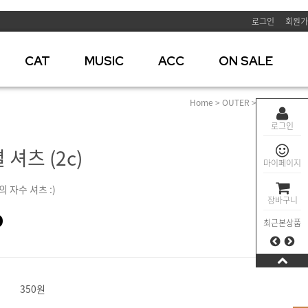
로그인
회원가
CAT
MUSIC
ACC
ON SALE
Home
>
OUTER
>
재킷
> 사막의별
로그인
셔츠 (2c)
마이페이지
 자수 셔츠 :)
장바구니
0
최근본상품
350원