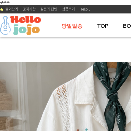
쿠폰존
즐겨찾기
공지사항
질문과 답변
상품후기
Hello.J
당일발송
TOP
BO