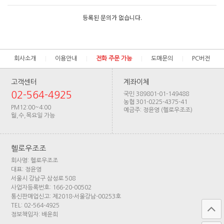
등록된 문의가 없습니다.
회사소개
이용안내
전화 주문 가능
도매문의
PC버전
고객센터
계좌이체
02-564-4925
국민 389801-01-149488
농협 301-0225-4375-41
PM12:00~4:00
예금주: 정윤영 (헬로우조조)
월,수,목요일 가능
헬로우조조
회사명: 헬로우조조
대표: 정윤영
서울시 강남구 삼성로 508
사업자등록번호: 166-20-00502
통신판매업신고: 제2018-서울강남-00253호
TEL: 02-564-4925
정보책임자: 배윤희