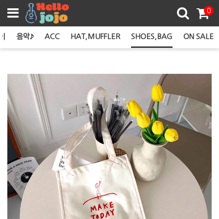
쿠폰존
0
이
음악♪
ACC
HAT,MUFFLER
SHOES,BAG
ON SALE