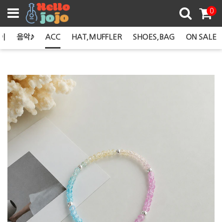
쿠폰존
0
이
음악♪
ACC
HAT,MUFFLER
SHOES,BAG
ON SALE