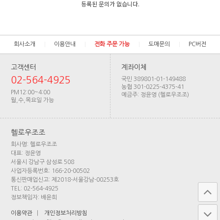
등록된 문의가 없습니다.
회사소개
이용안내
전화 주문 가능
도매문의
PC버전
고객센터
계좌이체
02-564-4925
국민 389801-01-149488
농협 301-0225-4375-41
PM12:00~4:00
예금주: 정윤영 (헬로우조조)
월,수,목요일 가능
헬로우조조
회사명: 헬로우조조
대표: 정윤영
서울시 강남구 삼성로 508
사업자등록번호: 166-20-00502
통신판매업신고: 제2018-서울강남-00253호
TEL: 02-564-4925
정보책임자: 배윤희
이용약관
|
개인정보처리방침