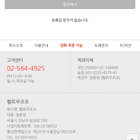
문의하기
등록된 문의가 없습니다.
회사소개
이용안내
전화 주문 가능
도매문의
PC버전
고객센터
계좌이체
02-564-4925
국민 389801-01-149488
농협 301-0225-4375-41
PM12:00~4:00
예금주: 정윤영 (헬로우조조)
월,수,목요일 가능
헬로우조조
회사명: 헬로우조조
대표: 정윤영
서울시 강남구 삼성로 508
사업자등록번호: 166-20-00502
통신판매업신고: 제2018-서울강남-00253호
TEL: 02-564-4925