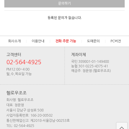
문의하기
등록된 문의가 없습니다.
회사소개
이용안내
전화 주문 가능
도매문의
PC버전
고객센터
계좌이체
02-564-4925
국민 389801-01-149488
농협 301-0225-4375-41
PM12:00~4:00
예금주: 정윤영 (헬로우조조)
월,수,목요일 가능
헬로우조조
회사명: 헬로우조조
대표: 정윤영
서울시 강남구 삼성로 508
사업자등록번호: 166-20-00502
통신판매업신고: 제2018-서울강남-00253호
TEL: 02-564-4925