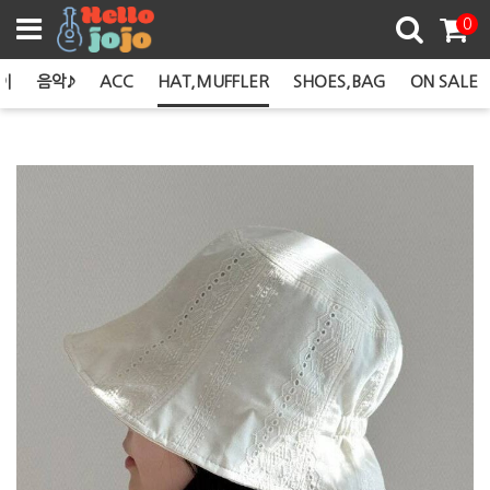
쿠폰존
0
이
음악♪
ACC
HAT,MUFFLER
SHOES,BAG
ON SALE