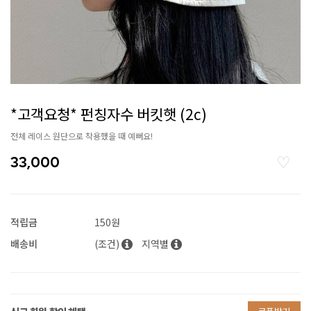
*고객요청* 펀칭자수 버킷햇 (2c)
전체 레이스 원단으로 착용했을 때 예뻐요!
33,000
적립금
150원
배송비
(조건)
지역별