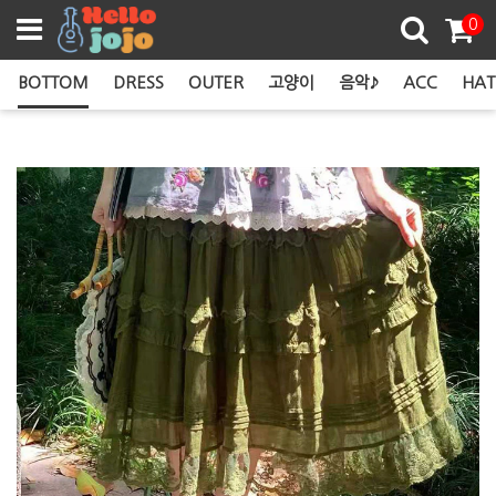
쿠폰존
0
BOTTOM
DRESS
OUTER
고양이
음악♪
ACC
HAT