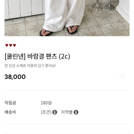
[쿨린넨] 바람결 팬츠 (2c)
면 린넨 소재로 여름에 입기 좋아요!
38,000
적립금
180원
배송비
(조건)
지역별