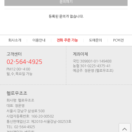
문의하기
등록된 문의가 없습니다.
회사소개
이용안내
전화 주문 가능
도매문의
PC버전
고객센터
계좌이체
02-564-4925
국민 389801-01-149488
농협 301-0225-4375-41
PM12:00~4:00
예금주: 정윤영 (헬로우조조)
월,수,목요일 가능
헬로우조조
회사명: 헬로우조조
대표: 정윤영
서울시 강남구 삼성로 508
사업자등록번호: 166-20-00502
통신판매업신고: 제2018-서울강남-00253호
TEL: 02-564-4925