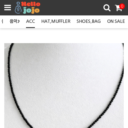
쿠폰존
0
이
음악♪
ACC
HAT,MUFFLER
SHOES,BAG
ON SALE