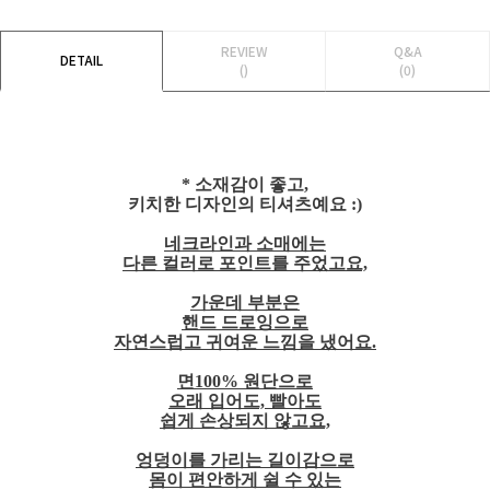
REVIEW
Q&A
DETAIL
()
(0)
* 소재감이 좋고,
키치한 디자인의 티셔츠예요 :)
네크라인과 소매에는
다른 컬러로 포인트를 주었고요,
가운데 부분은
핸드 드로잉으로
자연스럽고 귀여운 느낌을 냈어요.
면100% 원단으로
오래 입어도, 빨아도
쉽게 손상되지 않고요,
엉덩이를 가리는 길이감으로
몸이 편안하게 쉴 수 있는