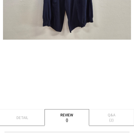
REVIEW
Q&A
DETAIL
()
(2)