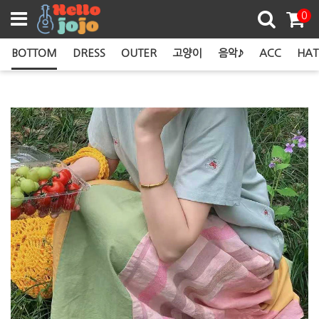
쿠폰존
0
BOTTOM
DRESS
OUTER
고양이
음악♪
ACC
HAT