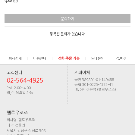
Q&A (0)
문의하기
등록된 문의가 없습니다.
회사소개
이용안내
전화 주문 가능
도매문의
PC버전
고객센터
계좌이체
02-564-4925
국민 389801-01-149488
농협 301-0225-4375-41
PM12:00~4:00
예금주: 정윤영 (헬로우조조)
월,수,목요일 가능
헬로우조조
회사명: 헬로우조조
대표: 정윤영
서울시 강남구 삼성로 508