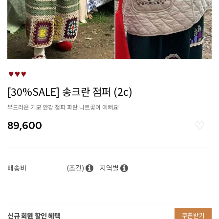
[30%SALE] 송크란 점퍼 (2c)
부드러운 기모 안감 점퍼 파란 니트꽃이 예뻐요!
89,600
배송비
(조건)
지역별
신규 회원 할인 혜택
쿠폰받기