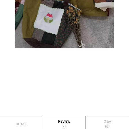
REVIEW
Q&A
DETAIL
()
(6)