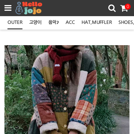
쿠폰존
0
S
OUTER
고양이
음악♪
ACC
HAT,MUFFLER
SHOES