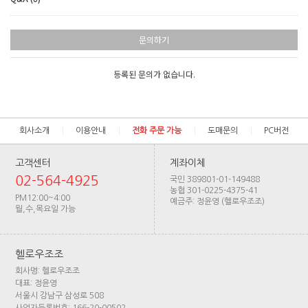
문의하기
등록된 문의가 없습니다.
회사소개
이용안내
전화 주문 가능
도매문의
PC버전
고객센터
계좌이체
02-564-4925
국민 389801-01-149488
농협 301-0225-4375-41
PM12:00~4:00
예금주: 정윤영 (헬로우조조)
월,수,목요일 가능
헬로우조조
회사명: 헬로우조조
대표: 정윤영
서울시 강남구 삼성로 508