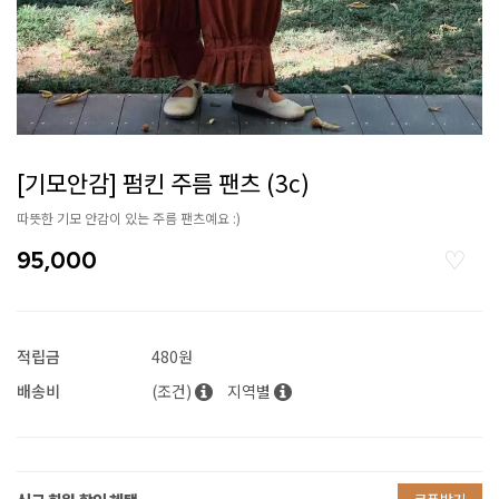
[기모안감] 펌킨 주름 팬츠 (3c)
따뜻한 기모 안감이 있는 주름 팬츠예요 :)
95,000
적립금
480원
배송비
(조건)
지역별