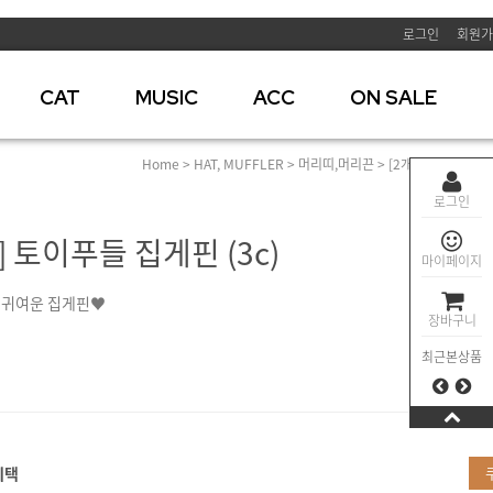
로그인
회원가
CAT
MUSIC
ACC
ON SALE
Home
>
HAT, MUFFLER
>
머리띠,머리끈
> [2개1쌍] 토이푸들 
로그인
] 토이푸들 집게핀 (3c)
마이페이지
 귀여운 집게핀♥
장바구니
최근본상품
혜택