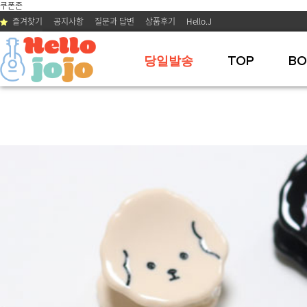
쿠폰존
즐겨찾기
공지사항
질문과 답변
상품후기
Hello.J
당일발송
TOP
BO