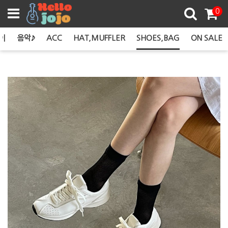
쿠폰존
0
이
음악♪
ACC
HAT,MUFFLER
SHOES,BAG
ON SALE