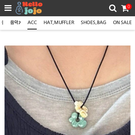
쿠폰존
0
이
음악♪
ACC
HAT,MUFFLER
SHOES,BAG
ON SALE