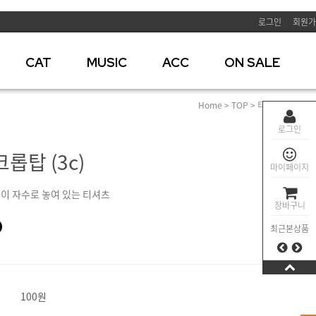
로그인
회원가
CAT
MUSIC
ACC
ON SALE
Home
>
TOP
>
티셔츠
> 팅커벨 
로그인
롭탑 (3c)
마이페이지
이 자수로 놓여 있는 티셔츠
장바구니
0
최근본상품
100원