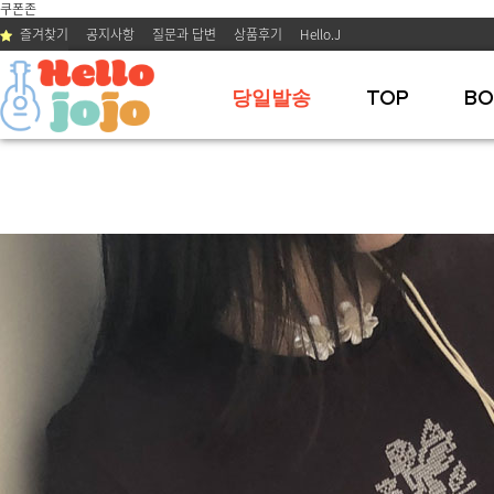
쿠폰존
즐겨찾기
공지사항
질문과 답변
상품후기
Hello.J
당일발송
TOP
BO