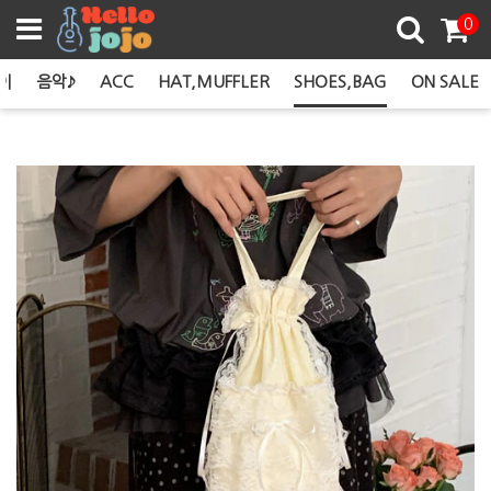
쿠폰존
0
이
음악♪
ACC
HAT,MUFFLER
SHOES,BAG
ON SALE