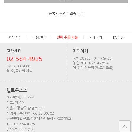
등록된 문의가 없습니다.
회사소개
이용안내
전화 주문 가능
도매문의
PC버전
고객센터
계좌이체
02-564-4925
국민 389801-01-149488
농협 301-0225-4375-41
PM12:00~4:00
예금주: 정윤영 (헬로우조조)
월,수,목요일 가능
헬로우조조
회사명: 헬로우조조
대표: 정윤영
서울시 강남구 삼성로 508
사업자등록번호: 166-20-00502
통신판매업신고: 제2018-서울강남-00253호
TEL: 02-564-4925
정보책임자: 배윤희