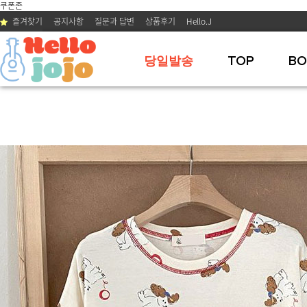
쿠폰존
즐겨찾기
공지사항
질문과 답변
상품후기
Hello.J
당일발송
TOP
BO