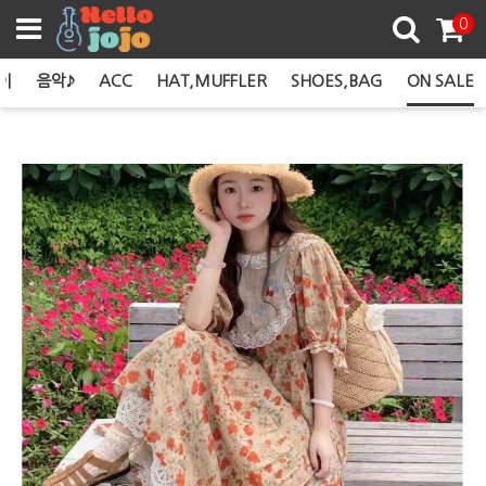
쿠폰존
0
이
음악♪
ACC
HAT,MUFFLER
SHOES,BAG
ON SALE