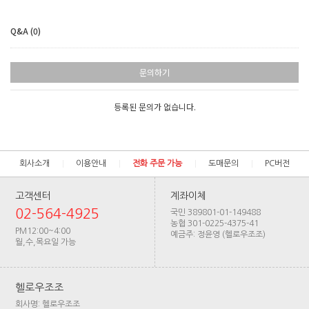
Q&A (0)
문의하기
등록된 문의가 없습니다.
회사소개
이용안내
전화 주문 가능
도매문의
PC버전
고객센터
계좌이체
02-564-4925
국민 389801-01-149488
농협 301-0225-4375-41
PM12:00~4:00
예금주: 정윤영 (헬로우조조)
월,수,목요일 가능
헬로우조조
회사명: 헬로우조조