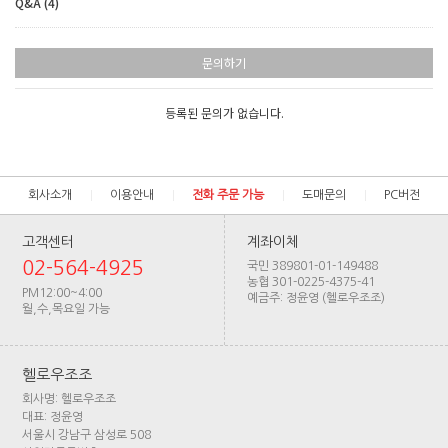
Q&A (4)
문의하기
등록된 문의가 없습니다.
회사소개
이용안내
전화 주문 가능
도매문의
PC버전
고객센터
계좌이체
02-564-4925
국민 389801-01-149488
농협 301-0225-4375-41
PM12:00~4:00
예금주: 정윤영 (헬로우조조)
월,수,목요일 가능
헬로우조조
회사명: 헬로우조조
대표: 정윤영
서울시 강남구 삼성로 508