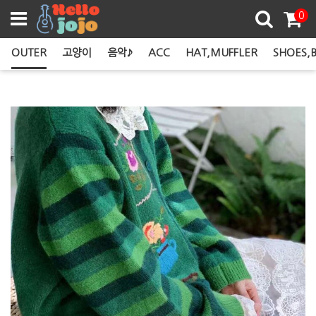
쿠폰존
0
OUTER
고양이
음악♪
ACC
HAT,MUFFLER
SHOES,