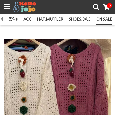
쿠폰존
0
이
음악♪
ACC
HAT,MUFFLER
SHOES,BAG
ON SALE