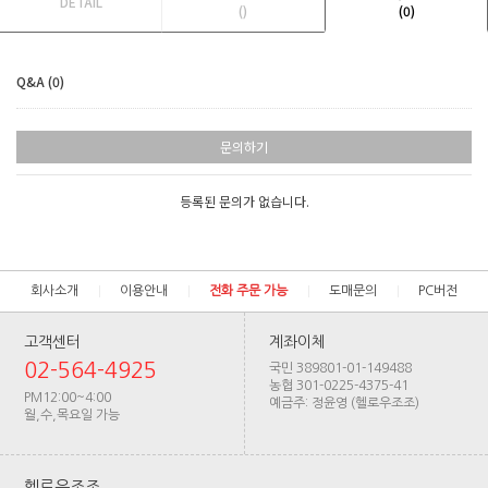
DETAIL
()
(0)
Q&A (0)
문의하기
등록된 문의가 없습니다.
회사소개
이용안내
전화 주문 가능
도매문의
PC버전
고객센터
계좌이체
02-564-4925
국민 389801-01-149488
농협 301-0225-4375-41
PM12:00~4:00
예금주: 정윤영 (헬로우조조)
월,수,목요일 가능
헬로우조조