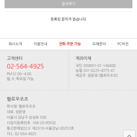
문의하기
등록된 문의가 없습니다.
회사소개
이용안내
전화 주문 가능
도매문의
PC버전
고객센터
계좌이체
02-564-4925
국민 389801-01-149488
농협 301-0225-4375-41
PM12:00~4:00
예금주: 정윤영 (헬로우조조)
월,수,목요일 가능
헬로우조조
회사명: 헬로우조조
대표: 정윤영
서울시 강남구 삼성로 508
사업자등록번호: 166-20-00502
통신판매업신고: 제2018-서울강남-00253호
TEL: 02-564-4925