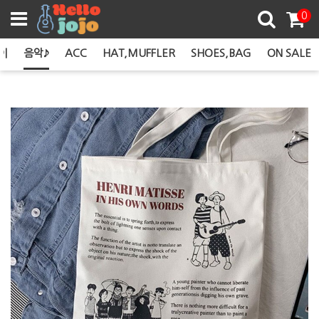
쿠폰존
0
이
음악♪
ACC
HAT,MUFFLER
SHOES,BAG
ON SALE