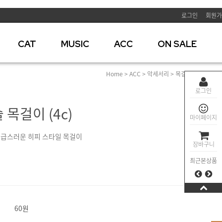
로그인
회원가
CAT
MUSIC
ACC
ON SALE
Home
>
ACC
>
악세서리
>
목걸이
> 히피구슬 
로그인
목걸이 (4c)
마이페이지
고급스러운 히피 스타일 목걸이
장바구니
최근본상품
60원