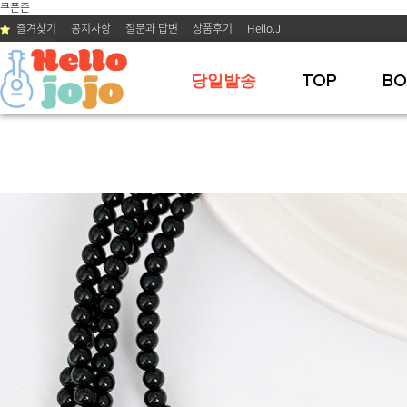
쿠폰존
즐겨찾기
공지사항
질문과 답변
상품후기
Hello.J
당일발송
TOP
BO